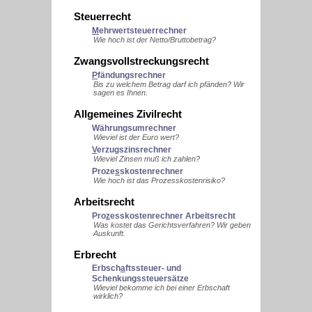
Steuerrecht
M
ehrwertsteuerrechner
Wie hoch ist der Netto/Bruttobetrag?
Zwangsvollstreckungsrecht
P
fändungsrechner
Bis zu welchem Betrag darf ich pfänden? Wir
sagen es Ihnen.
Allgemeines Zivilrecht
Währungsumrechner
Wieviel ist der Euro wert?
V
erzugszinsrechner
Wieviel Zinsen muß ich zahlen?
Proze
s
skostenrechner
Wie hoch ist das Prozesskostenrisiko?
Arbeitsrecht
Pro
z
esskostenrechner Arbeitsrecht
Was kostet das Gerichtsverfahren? Wir geben
Auskunft.
Erbrecht
Erbsch
a
ftssteuer- und
Schenkungssteuersätze
Wieviel bekomme ich bei einer Erbschaft
wirklich?