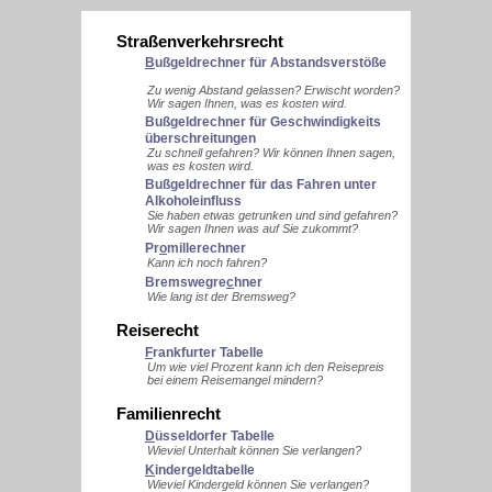
Straßenverkehrsrecht
B
ußgeldrechner für Abstandsverstöße
Zu wenig Abstand gelassen? Erwischt worden?
Wir sagen Ihnen, was es kosten wird.
Bußgeldrechner für Geschwindigkeits
überschreitungen
Zu schnell gefahren? Wir können Ihnen sagen,
was es kosten wird.
Buß
g
eldrechner für das Fahren unter
Alkoholeinfluss
Sie haben etwas getrunken und sind gefahren?
Wir sagen Ihnen was auf Sie zukommt?
Pr
o
millerechner
Kann ich noch fahren?
Bremswegre
c
hner
Wie lang ist der Bremsweg?
Reiserecht
F
rankfurter Tabelle
Um wie viel Prozent kann ich den Reisepreis
bei einem Reisemangel mindern?
Familienrecht
D
üsseldorfer Tabelle
Wieviel Unterhalt können Sie verlangen?
K
indergeldtabelle
Wieviel Kindergeld können Sie verlangen?