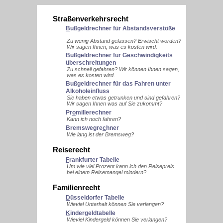
Straßenverkehrsrecht
B
ußgeldrechner für Abstandsverstöße
Zu wenig Abstand gelassen? Erwischt worden?
Wir sagen Ihnen, was es kosten wird.
Bußgeldrechner für Geschwindigkeits
überschreitungen
Zu schnell gefahren? Wir können Ihnen sagen,
was es kosten wird.
Buß
g
eldrechner für das Fahren unter
Alkoholeinfluss
Sie haben etwas getrunken und sind gefahren?
Wir sagen Ihnen was auf Sie zukommt?
Pr
o
millerechner
Kann ich noch fahren?
Bremswegre
c
hner
Wie lang ist der Bremsweg?
Reiserecht
F
rankfurter Tabelle
Um wie viel Prozent kann ich den Reisepreis
bei einem Reisemangel mindern?
Familienrecht
D
üsseldorfer Tabelle
Wieviel Unterhalt können Sie verlangen?
K
indergeldtabelle
Wieviel Kindergeld können Sie verlangen?