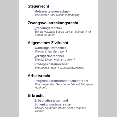
Steuerrecht
M
ehrwertsteuerrechner
Wie hoch ist der Netto/Bruttobetrag?
Zwangsvollstreckungsrecht
P
fändungsrechner
Bis zu welchem Betrag darf ich pfänden? Wir
sagen es Ihnen.
Allgemeines Zivilrecht
Währungsumrechner
Wieviel ist der Euro wert?
V
erzugszinsrechner
Wieviel Zinsen muß ich zahlen?
Proze
s
skostenrechner
Wie hoch ist das Prozesskostenrisiko?
Arbeitsrecht
Pro
z
esskostenrechner Arbeitsrecht
Was kostet das Gerichtsverfahren? Wir geben
Auskunft.
Erbrecht
Erbsch
a
ftssteuer- und
Schenkungssteuersätze
Wieviel bekomme ich bei einer Erbschaft
wirklich?