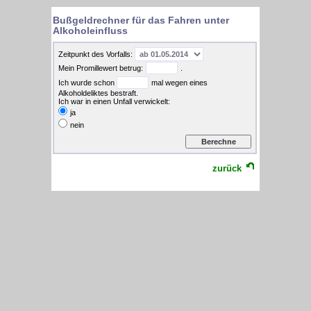
Bußgeldrechner für das Fahren unter
Alkoholeinfluss
Zeitpunkt des Vorfalls:
Mein Promillewert betrug:
.
Ich wurde schon
mal wegen eines
Alkoholdeliktes bestraft.
Ich war in einen Unfall verwickelt:
ja
nein
zurück