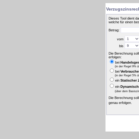
Verzugszinsrec
Dieses Tool dient d
welche für einen be
Betrag:
vom
bis
Die Berechnung soll
erfolgen:
bei
Handelsges
(in der Regel 9% 
bei
Verbrauche
(in der Regel 5% 
ein
Statischer 
ein
Dynamische
(über dem Basiszi
Die Berechnung soll
genau erfolgen.