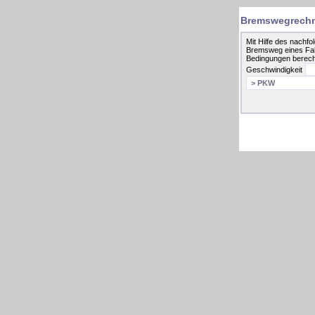
Bremswegrech
Mit Hilfe des nachf
Bremsweg eines Fa
Bedingungen berec
Geschwindigkeit