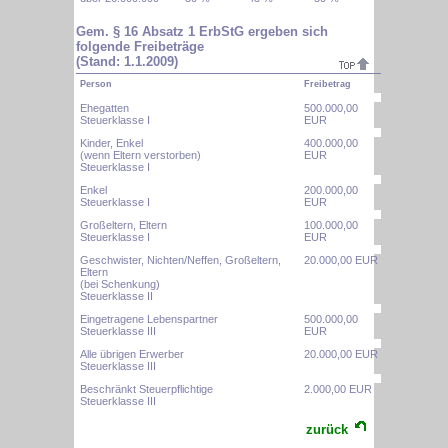
Gem. § 16 Absatz 1 ErbStG ergeben sich
folgende Freibeträge
(Stand: 1.1.2009)
Person
Freibetrag
Ehegatten
500.000,00
Steuerklasse I
EUR
Kinder, Enkel
400.000,00
(wenn Eltern verstorben)
EUR
Steuerklasse I
Enkel
200.000,00
Steuerklasse I
EUR
Großeltern, Eltern
100.000,00
Steuerklasse I
EUR
Geschwister, Nichten/Neffen, Großeltern,
20.000,00 EUR
Eltern
(bei Schenkung)
Steuerklasse II
Eingetragene Lebenspartner
500.000,00
Steuerklasse III
EUR
Alle übrigen Erwerber
20.000,00 EUR
Steuerklasse III
Beschränkt Steuerpflichtige
2.000,00 EUR
Steuerklasse III
zurück