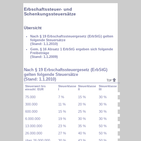
Erbschaftssteuer- und
Schenkungssteuersätze
Übersicht
Nach § 19 Erbschaftssteuergesetz (ErbStG) gelten
folgende Steuersätze
(Stand: 1.1.2010)
Gem. § 16 Absatz 1 ErbStG ergeben sich folgende
Freibeträge
(Stand: 1.1.2009)
Nach § 19 Erbschaftssteuergesetz (ErbStG)
gelten folgende Steuersätze
(Stand: 1.1.2010)
Steuerwert bis
Steuerklasse
Steuerklasse
Steuerklasse
einschl. EUR
I
II
III
75.000
7 %
15 %
30 %
300.000
11 %
20 %
30 %
600.000
15 %
25 %
30 %
6.000.000
19 %
30 %
30 %
13.000.000
23 %
35 %
50 %
26.000.000
27 %
40 %
50 %
über 26.000.000
30 %
43 %
50 %