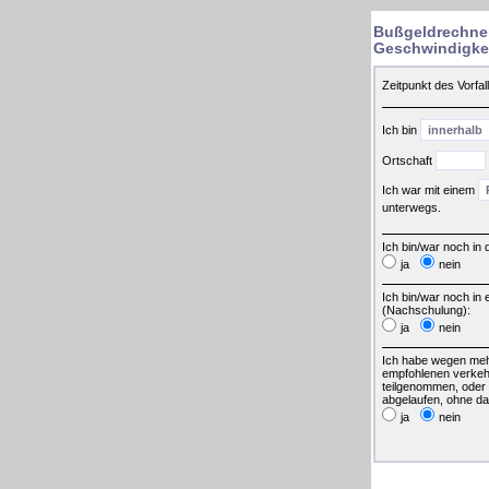
Bußgeldrechner
Geschwindigke
Zeitpunkt des Vorfal
Ich bin
Ortschaft
Ich war mit einem
unterwegs.
Ich bin/war noch in 
ja
nein
Ich bin/war noch in
(Nachschulung):
ja
nein
Ich habe wegen meh
empfohlenen verkeh
teilgenommen, oder d
abgelaufen, ohne d
ja
nein