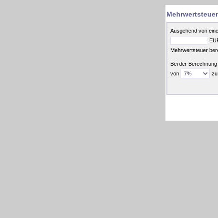
Mehrwertsteuer
Ausgehend von ein
EUR
Mehrwertsteuer ber
Bei der Berechnung 
von
zu