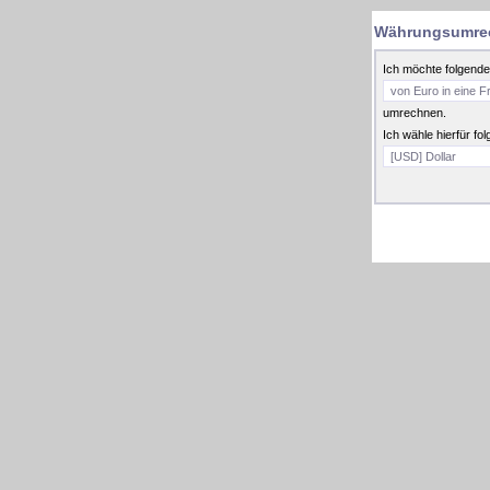
Währungsumre
Ich möchte folgende
umrechnen.
Ich wähle hierfür 