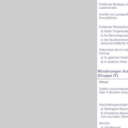
Fehlende Boutique o
Ladenstraße
Ausfall von Landausf
Kreuzfahrten
Fehlende Reiseleitu
a) bloße Organisati
b) bei Besichtigung
c) bei Studienreisen
wissenschaftlicher
Zeitverlust durch no
Umzug
a) im gleichen Hotel
b) in anderes Hotel
Minderungen dur
(Gruppe IV)
Mängel
Zeitlich verschobene
über 4 Stunden hina
Ausstattungsmängel
a) Niedrigere Klass
b) Erhebliche Abwe
vom normalen Stan
Service
a) Verpflegung