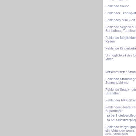
Fehlende Sauna
Fehlender Tennispla
Fehlendes Mini-Golf
Fehlende Segelschul
Surfschule, Tauchsc
Fehlende Möglichkei
Reiten
Fehlende Kinderbet
Unmöglichkeit des B
Meer
Verschmutzter Stran
Fehlende Strandliege
Sonnenschirme
Fehlende Snack- od
Strandbar
Fehlender FKK-Stra
Fehlendes Restaura
Supermarkt
a) bei Hotelverpfle
b) bei Selbstverpfl
Fehlende Vergnügun
einrichtungen
(Disco,
Kino, Animateure)