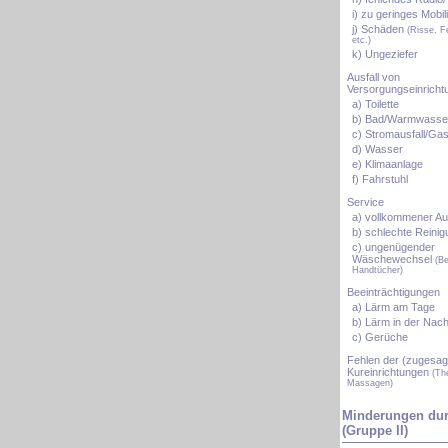
i) zu geringes Mobil
j) Schäden
(Risse, F
etc.)
k) Ungeziefer
Ausfall von
Versorgungseinricht
a) Toilette
b) Bad/Warmwasser
c) Stromausfall/Gas
d) Wasser
e) Klimaanlage
f) Fahrstuhl
Service
a) vollkommener Aus
b) schlechte Reinig
c) ungenügender
Wäschewechsel
(B
Handtücher)
Beeinträchtigungen
a) Lärm am Tage
b) Lärm in der Nach
c) Gerüche
Fehlen der (zugesag
Kureinrichtungen
(Th
Massagen)
Minderungen dur
(Gruppe II)