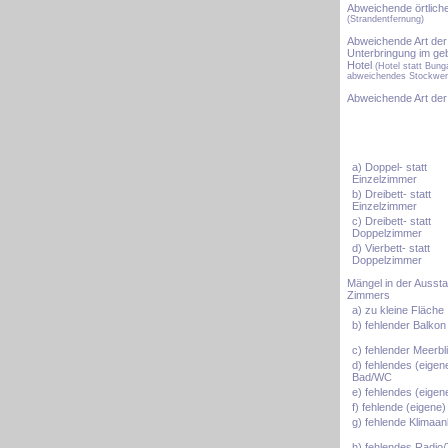
Abweichende örtlich
(Strandentfernung)
Abweichende Art der
Unterbringung im ge
Hotel
(Hotel statt Bung
abweichendes Stockwer
Abweichende Art de
a) Doppel- statt
Einzelzimmer
b) Dreibett- statt
Einzelzimmer
c) Dreibett- statt
Doppelzimmer
d) Vierbett- statt
Doppelzimmer
Mängel in der Aussta
Zimmers
a) zu kleine Fläche
b) fehlender Balkon
c) fehlender Meerbl
d) fehlendes (eigen
Bad/WC
e) fehlendes (eige
f) fehlende (eigene
g) fehlende Klimaan
h) fehlendes Radio