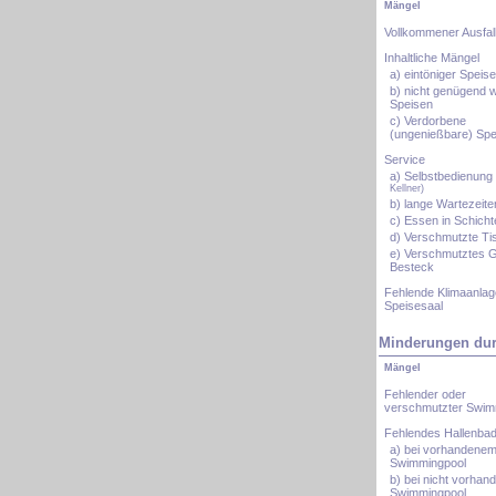
Mängel
Vollkommener Ausfal
Inhaltliche Mängel
a) eintöniger Speise
b) nicht genügend
Speisen
c) Verdorbene
(ungenießbare) Spe
Service
a) Selbstbedienung
Kellner)
b) lange Wartezeite
c) Essen in Schicht
d) Verschmutzte Ti
e) Verschmutztes G
Besteck
Fehlende Klimaanlag
Speisesaal
Minderungen durc
Mängel
Fehlender oder
verschmutzter Swim
Fehlendes Hallenba
a) bei vorhandene
Swimmingpool
b) bei nicht vorha
Swimmingpool