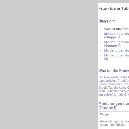
Frankfurter Tab
Übersicht
Was ist die Fran
Minderungen dur
(Gruppe I)
Minderungen dur
(Gruppe II)
Minderungen dur
Minderungen du
IV)
Was ist die Frank
Die Frankfurter Tabel
Landgerichts Frankfurt
Berechnung von Reis
Da die Tabelle keine G
allen Gerichten verwe
ausschließlich als Ori
Minderungen dur
(Gruppe I)
Mängel
Abweichung von de
gebuchten Objekt